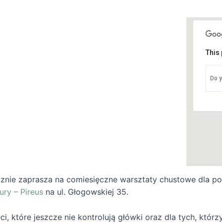
This 
I
Do y
u
W
znie zaprasza na comiesięczne warsztaty chustowe dla po
ury – Pireus
na ul. Głogowskiej 35.
i, które jeszcze nie kontrolują główki oraz dla tych, któr