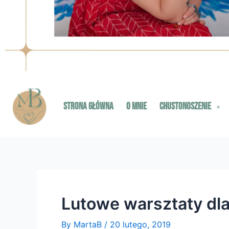
Strona główna
O mnie
Chustonoszenie
Lutowe warsztaty dl
By
MartaB
/
20 lutego, 2019