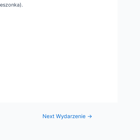
ieszonka)
.
Next Wydarzenie
→