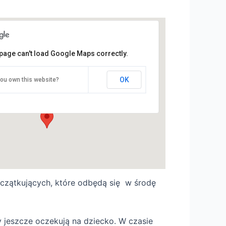
page can't load Google Maps correctly.
nkubator Kultury - Pireus
OK
ou own this website?
l. Głogowska 35 - Poznań
ydarzenia
czątkujących, które odbędą się w środę
zy jeszcze oczekują na dziecko. W
czasie