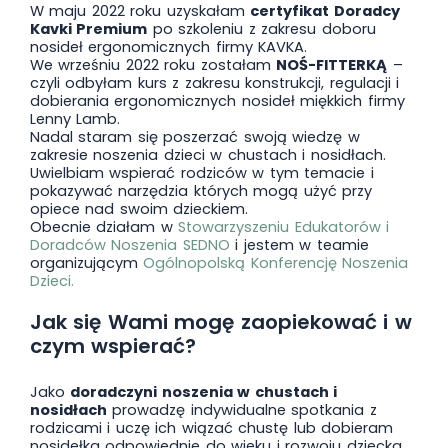
W maju 2022 roku uzyskałam
certyfikat Doradcy
Kavki Premium
po szkoleniu z zakresu doboru
nosideł ergonomicznych firmy KAVKA.
We wrześniu 2022 roku zostałam
NOŚ-FITTERKĄ
–
czyli odbyłam kurs z zakresu konstrukcji, regulacji i
dobierania ergonomicznych nosideł miękkich firmy
Lenny Lamb.
Nadal staram się poszerzać swoją wiedzę w
zakresie noszenia dzieci w chustach i nosidłach.
Uwielbiam wspierać rodziców w tym temacie i
pokazywać narzędzia których mogą użyć przy
opiece nad swoim dzieckiem.
Obecnie działam w
Stowarzyszeniu Edukatorów i
Doradców Noszenia SEDNO
i jestem w teamie
organizującym
Ogólnopolską Konferencję Noszenia
Dzieci.
Jak się Wami mogę zaopiekować i w
czym wspierać?
Jako
doradczyni noszenia w chustach i
nosidłach
prowadzę indywidualne spotkania z
rodzicami i uczę ich wiązać chustę lub dobieram
nosidełka odpowiednie do wieku i rozwoju dziecka.