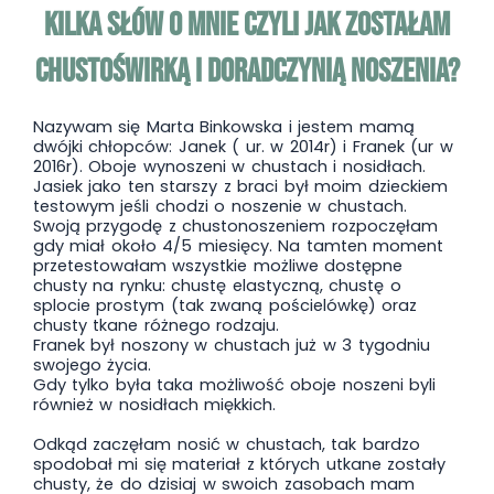
kilka słów o mnie czyli jak zostałam
chustoświrką i doradczynią noszenia?
Nazywam się Marta Binkowska i jestem mamą
dwójki chłopców: Janek ( ur. w 2014r) i Franek (ur w
2016r). Oboje wynoszeni w chustach i nosidłach.
Jasiek jako ten starszy z braci był moim dzieckiem
testowym jeśli chodzi o noszenie w chustach.
Swoją przygodę z chustonoszeniem rozpoczęłam
gdy miał około 4/5 miesięcy. Na tamten moment
przetestowałam wszystkie możliwe dostępne
chusty na rynku: chustę elastyczną, chustę o
splocie prostym (tak zwaną pościelówkę) oraz
chusty tkane różnego rodzaju.
Franek był noszony w chustach już w 3 tygodniu
swojego życia.
Gdy tylko była taka możliwość oboje noszeni byli
również w nosidłach miękkich.
Odkąd zaczęłam nosić w chustach, tak bardzo
spodobał mi się materiał z których utkane zostały
chusty, że do dzisiaj w swoich zasobach mam