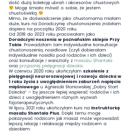
dość dużą kolekcję ubrań i akcesorów chustowych
Mogę śmiało mówić o sobie, że jestem
chustoświrką
Mimo, że doświadczenie jako chustomama miałam
duże, kurs na Doradczynię chustonoszenia zrobiłam
dopiero na początku 2020 roku.
Od 2018 do 2023 roku pracowałam jako
Doradczyni noszenia w poznańskim sklepie Przy
Tobie
. Prowadziłam tam indywidualne konsultacje
chustonoszenia, nosidłowe (czyli dobierałam
indywidualnie nosidła pod rodziców i ich dzieci)
oraz konsultacje i warsztaty z
masażu Shantala
oraz
przyjaznej pielęgnacji dziecka
.
W czerwcu 2020 roku ukończyłam
szkolenie z
pielęgnacji neurorozwojowej i rozwoju dziecka w
1 roku życia z uwzględnieniem zaburzeń napięcia
mięśniowego
u Agnieszki Słoniowskiej „Dobry Start
Dziecka” – by jeszcze lepiej wspierać rodziców i ich
dzieci z uwzględnieniem różnych wyzwań
fizjoterapeutycznych.
W lipcu 2021 roku ukończyłam kurs na
Instruktorkę
masażu Shantala Plus
. Dzięki temu mogę
pokazywać rodzicom jak masaż może wprowadzić
lepszą relację i relaksację między rodzicem a
dzieckiem.