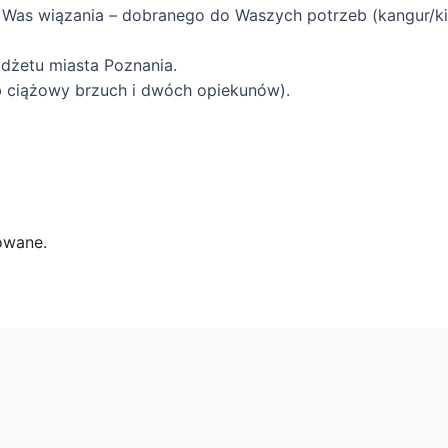
Was wiązania – dobranego do Waszych potrzeb (kangur/k
udżetu miasta Poznania.
ub ciążowy brzuch i dwóch opiekunów).
owane.