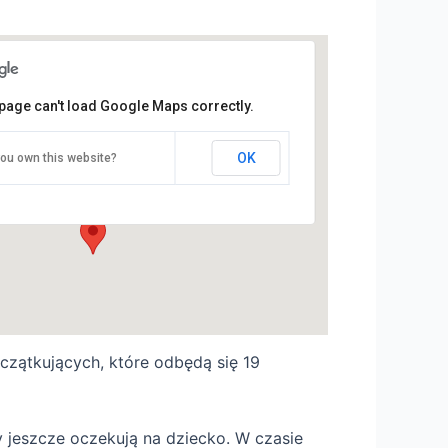
page can't load Google Maps correctly.
nkubator Kultury - Pireus
OK
ou own this website?
l. Głogowska 35 - Poznań
ydarzenia
czątkujących, które odbędą się 19
zy jeszcze oczekują na dziecko. W
czasie