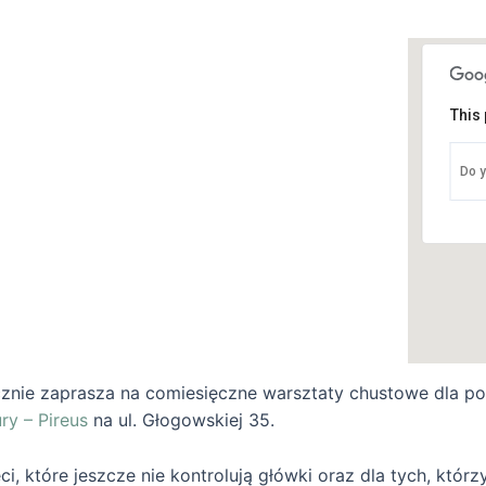
This 
I
Do y
u
W
znie zaprasza na comiesięczne warsztaty chustowe dla po
ry – Pireus
na ul. Głogowskiej 35.
i, które jeszcze nie kontrolują główki oraz dla tych, któr