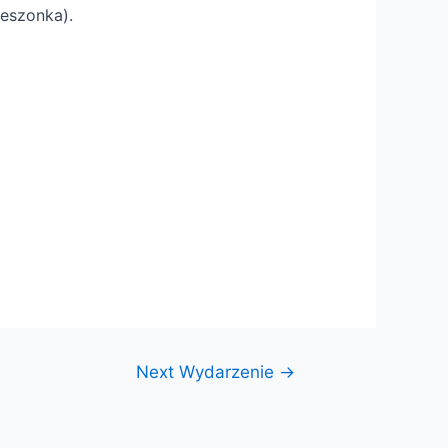
ieszonka)
.
Next Wydarzenie
→